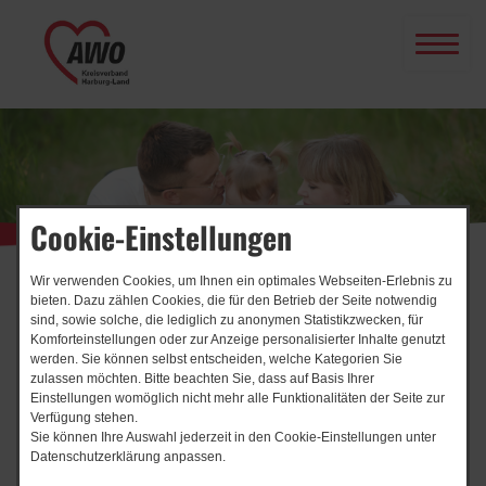
Cookie-Einstellungen
Wir verwenden Cookies, um Ihnen ein optimales Webseiten-Erlebnis zu
Start
Kontaktformular
bieten. Dazu zählen Cookies, die für den Betrieb der Seite notwendig
sind, sowie solche, die lediglich zu anonymen Statistikzwecken, für
Kontaktformular
Komforteinstellungen oder zur Anzeige personalisierter Inhalte genutzt
werden. Sie können selbst entscheiden, welche Kategorien Sie
zulassen möchten. Bitte beachten Sie, dass auf Basis Ihrer
AWO Kreisverband Harburg-Land e.V.
Einstellungen womöglich nicht mehr alle Funktionalitäten der Seite zur
Niedersachsenstraße 31
Verfügung stehen.
Sie können Ihre Auswahl jederzeit in den Cookie-Einstellungen unter
21423 Winsen (Luhe)
Datenschutzerklärung anpassen.
Telefon:
(04171) 76 949-0 (AB)