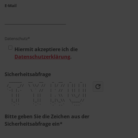
E-Mail
Datenschutz*
Hiermit akzeptiere ich die
Datenschutzerklärung
.
Sicherheitsabfrage
  ______   __   __    _  __   _    _   

refresh
 /_   _//  \ \\/ //  | |/ // | || | || 

 `-| |,-    \ ` //   | ' //  | || | || 

   | ||      | ||    | . \\  | \\_/ || 

   |_||      |_||    |_|\_\\  \____//  

   `-`'      `-`'    `-` --`   `---`   

Bitte geben Sie die Zeichen aus der
Sicherheitsabfrage ein*